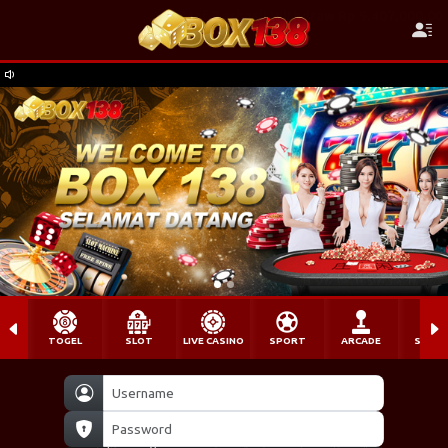
TOGEL
SLOT
LIVE CASINO
SPORT
ARCADE
SABU